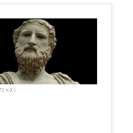
2 π.Χ.)