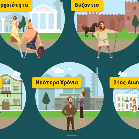
ρχαιότητα
Βυζάντιο
Νεότερα Χρόνια
21ος Αιώ