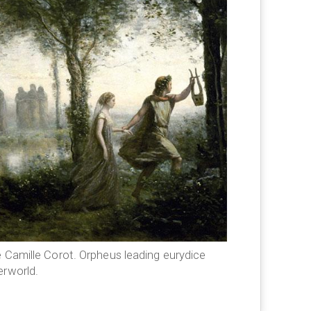
 Camille Corot. Orpheus leading eurydice
erworld.