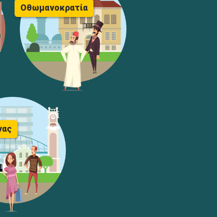
Οθωμανοκρατία
νας